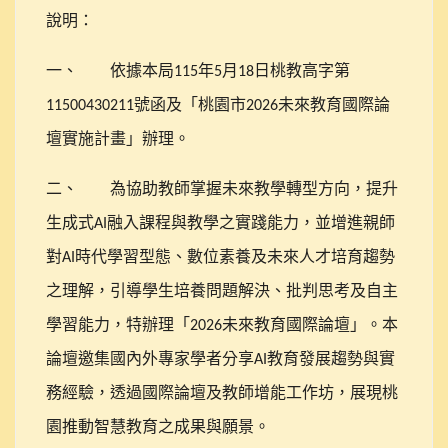
說明：
一、
依據本局
年
月
日桃教高字第
115
5
18
號函及「桃園市
未來教育國際論
11500430211
2026
壇實施計畫」辦理。
二、
為協助教師掌握未來教學轉型方向，提升
生成式
融入課程與教學之實踐能力，並增進親師
AI
對
時代學習型態、數位素養及未來人才培育趨勢
AI
之理解，引導學生培養問題解決、批判思考及自主
學習能力，特辦理「
未來教育國際論壇」。本
2026
論壇邀集國內外專家學者分享
教育發展趨勢與實
AI
務經驗，透過國際論壇及教師增能工作坊，展現桃
園推動智慧教育之成果與願景。