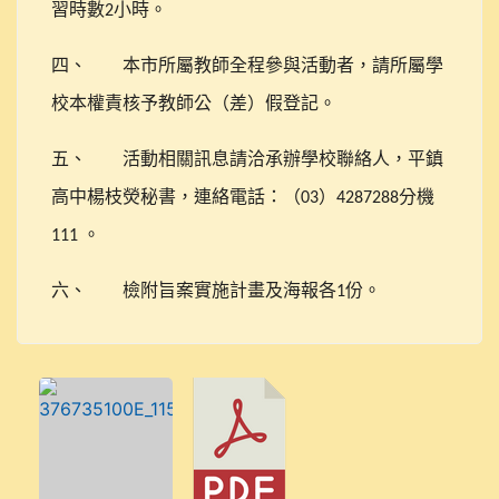
習時數
小時。
2
四、
本市所屬教師全程參與活動者，請所屬學
校本權責核予教師公（差）假登記。
五、
活動相關訊息請洽承辦學校聯絡人，平鎮
高中楊枝熒秘書，連絡電話：（
）
分機
03
4287288
。
111
六、
檢附旨案實施計畫及海報各
份。
1