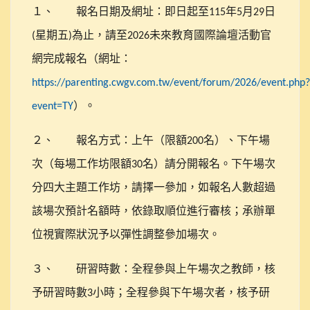
１、
報名日期及網址：即日起至
年
月
日
115
5
29
星期五
為止，請至
未來教育國際論壇活動官
(
)
2026
網完成報名（網址：
https://parenting.cwgv.com.tw/event/forum/2026/event.php?
）。
event=TY
２、
報名方式：上午（限額
名）、下午場
200
次（每場工作坊限額
名）請分開報名。下午場次
30
分四大主題工作坊，請擇一參加，如報名人數超過
該場次預計名額時，依錄取順位進行審核；承辦單
位視實際狀況予以彈性調整參加場次。
３、
研習時數：全程參與上午場次之教師，核
予研習時數
小時；全程參與下午場次者，核予研
3