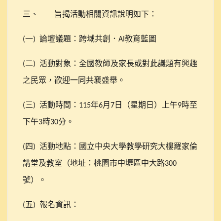
三、
旨揭活動相關資訊說明如下：
一
論壇議題：跨域共創．
教育藍圖
(
)
AI
二
活動對象：全國教師及家長或對此議題有興趣
(
)
之民眾，歡迎一同共襄盛舉。
三
活動時間：
年
月
日（星期日）上午
時至
(
)
115
6
7
9
下午
時
分。
3
30
四
活動地點：國立中央大學教學研究大樓羅家倫
(
)
講堂及教室（地址：桃園市中壢區中大路
300
號）。
五
報名資訊：
(
)