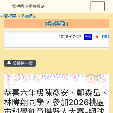
霄裡國小學校網站
重要通知!
2026-07-27
115
公告
榮譽榜一覽
恭喜六年級陳彥安、鄭森岳、
林暐翔同學，參加2026桃園
市科學創意機器人大賽-網球