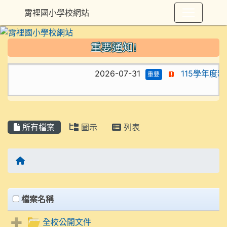
霄裡國小學校網站
重要通知!
2026-07-31
115學年度
重要
所有檔案
圖示
列表
回首頁
Files List
clickAll
檔案名稱
全校公開文件