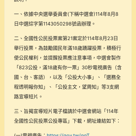
一、依據中央選舉委員會(下稱中選會)114年8月8
日中選綜字第1143050298號函辦理。
二、全國性公民投票案第21案定於114年8月23日
舉行投票，為鼓勵國民年滿18歲踴躍投票，積極行
使公民權利，並提醒投票應注意事項，中選會製作
「823公投，滿18歲有你一票」30秒電視廣告（含
國、台、客語），以及「公投大小事」、「選務全
程透明報你知」、「公投主文，望周知」等3支網
路宣導短片。
三、旨揭宣導短片電子檔請於中選會網站「114年
全國性公民投票公投專區」下載，網址連結如下：
(一)電視廣告：
https://gov.tw/qqT