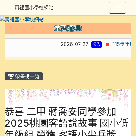
霄裡國小學校網站
重要通知!
2026-07-27
115學年
公告
榮譽榜一覽
恭喜 二甲 蔣喬安同學參加
2025桃園客語說故事 國小低
年級組 榮獲 客語小尖兵獎