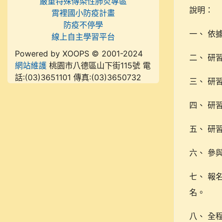
嚴重特殊傳染性肺炎專區
說明：
霄裡國小防疫計畫
防疫不停學
一、 依據
線上自主學習平台
Powered by XOOPS © 2001-2024
二、 研
網站維護
桃園市八德區山下街115號 電
話:(03)3651101 傳真:(03)3650732
三、 研
四、 研
五、 研
六、 參
七、 報
名。
八、 全