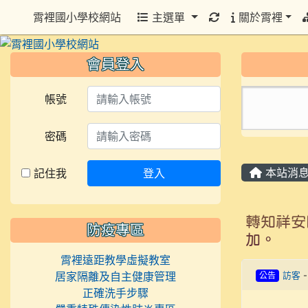
重新取得佈景設定
霄裡國小學校網站
主選單
關於霄裡
會員登入
帳號
密碼
本站消
記住我
登入
轉知祥安
防疫專區
加。
霄裡遠距教學虛擬教室
居家隔離及自主健康管理
公告
訪客
正確洗手步驟