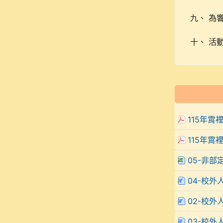
九、 為
十、 活動
115年霄
115年霄
05-非部
04-校外
02-校外
03-校外