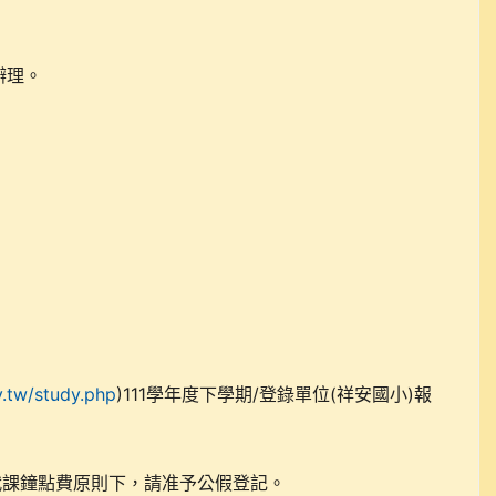
辦理。
v.tw/study.php
)111學年度下學期/登錄單位(祥安國小)報
代課鐘點費原則下，請准予公假登記。