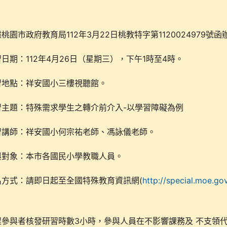
桃園市政府教育局112年3月22日桃教特字第1120024979號函
習日期：112年4月26日（星期三），下午1時至4時。
習地點：祥安國小三樓視聽館。
習主題：特殊需求學生之轉介前介入-以學習障礙為例
習講師：祥安國小何宗祐老師、馮詠儀老師。
與對象：本市各國民小學教職人員。
名方式：請即日起至全國特殊教育資訊網(
http://special.moe.go
程參與者核發研習時數3小時，參與人員在不影響課務及 不支領