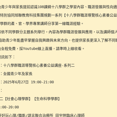
助青少年與家長提前認識108課綱十八學群之學習內容、職涯發展與性向適
單位特別協同旭聯教育科技集團規劃一系列【十八學群職涯導覽核心素養公益
各學群的產、官、學界專業講師分享第一線職涯經驗。

將依不同學群分主題系列舉行，內容為學群職涯發展與應用，以及講師個人
盼協助青少年能盡早掌握自我興趣與未來方向，也提供家長更深入了解不同職
全程免費，採Youtube線上直播，請準時上線收看。

訊如下：

：十八學群職涯導覽核心素養公益講座-系列二

：全國青少年及家長

025年6月27日 19:00-21:00

：

二【社會心理學群】【生命科學學群】

00-20:00

好好玩心理/職能/語言聯合治療所 田宇暄臨床心理師
