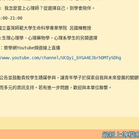
: 我怎麼當上心理師？從選擇自己，到學會陪伴。

00-21:00

國立臺灣師範大學生命科學專業學院 呂國棟教授

:生理心理學、心理藥物學，心理系學生的另類選擇

：樂學網Youtube頻道線上直播

/www.youtube.com/channel/UCQyi_bYGA4EJbrhDMTySDhg
助公告並鼓勵貴校學生踴躍參與，讓青年學子於探索自我與未來發展的關鍵時
實而多元的資訊支持。若有進一步問題，歡迎與本單位聯繫。
最新上傳檔