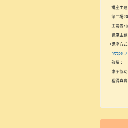
 講座主題
 第二場20:
 主講者:
 講座主題
•講座方式
https:/
 敬請：

 惠予協
 獲得真