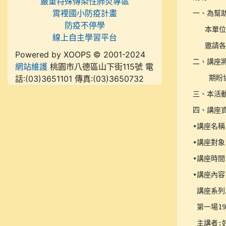
嚴重特殊傳染性肺炎專區
霄裡國小防疫計畫
一、為幫
防疫不停學
   本
線上自主學習平台
   邀請
Powered by XOOPS © 2001-2024
二、講座
網站維護
桃園市八德區山下街115號 電
話:(03)3651101 傳真:(03)3650732
    期
三、本活動
四、講座資
•講座名稱
•講座對象
•講座時間：2
•講座內容
 講座系列
 第一場19:
 主講者: