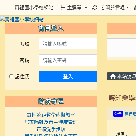
重新取得佈景設定
霄裡國小學校網站
主選單
關於霄裡
會員登入
帳號
密碼
本站消
記住我
登入
轉知樂學
防疫專區
公告
曾佳
霄裡遠距教學虛擬教室
居家隔離及自主健康管理
正確洗手步驟
說明：	
