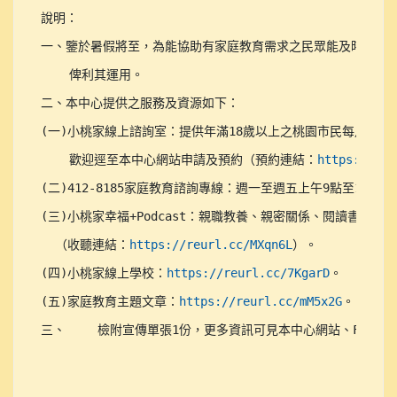
說明：	

一、鑒於暑假將至，為能協助有家庭教育需求之民眾能及時因應需
    俾利其運用。

二、本中心提供之服務及資源如下：

(一)小桃家線上諮詢室：提供年滿18歲以上之桃園市民每月一次
    歡迎逕至本中心網站申請及預約（預約連結：
https://reu
(二)412-8185家庭教育諮詢專線：週一至週五上午9點至12
(三)小桃家幸福+Podcast：親職教養、親密關係、閱讀書單
  （收聽連結：
https://reurl.cc/MXqn6L
）。

(四)小桃家線上學校：
https://reurl.cc/7KgarD
。

(五)家庭教育主題文章：
https://reurl.cc/mM5x2G
。

三、	檢附宣傳單張1份，更多資訊可見本中心網站、Facebo