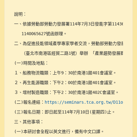
說明：	

一、依據勞動部勞動力發展署114年7月3日發能字第114360128
   1140065627號函辦理。

二、為促進技能領域產學專家學者交流，勞動部勞動力發展署訂於11
   （臺北市南港區經貿二路1號）舉辦 「產業趨勢發展職類研討
(一)時間及地點：

１、船務物流職類：上午9：30於南港1館401會議室。

２、再生能源職類：下午2：00於南港1館401會議室。

３、增材製造職類：下午2：30於南港1館402C會議室。

(二)報名連結：
https://seminars.tca.org.tw/D11o00156
(三)報名日期：即日起至114年7月10日(星期四)止。

三、其他事項：

(一)本研討會全程以英文進行，備有中文口譯。
