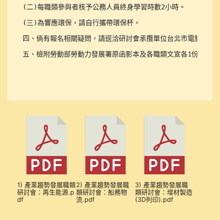
(二)每職類參與者核予公務人員終身學習時數2小時。

(三)為響應環保，請自行攜帶環保杯。

四、倘有報名相關疑問，請逕洽研討會承攬單位台北市電腦商業同業公會張先生
五、檢附勞動部勞動力發展署原函影本及各職類文宣各1份。
1) 產業趨勢發展職類
2) 產業趨勢發展職
3) 產業趨勢發展職
研討會：再生能源.p
類研討會：船務物
類研討會：增材製造
df
流.pdf
(3D列印).pdf