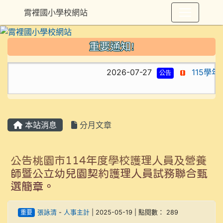
霄裡國小學校網站
重要通知!
2026-07-27
115學年
公告
本站消息
分月文章
公告桃園市114年度學校護理人員及營養
師暨公立幼兒園契約護理人員試務聯合甄
選簡章。
重要
張詠清
-
人事主計
| 2025-05-19 | 點閱數： 289