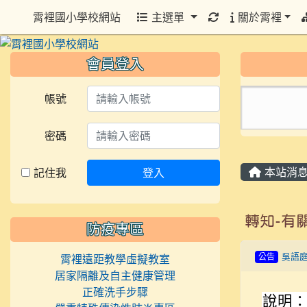
重新取得佈景設定
霄裡國小學校網站
主選單
關於霄裡
會員登入
帳號
密碼
本站消
記住我
登入
轉知-有
防疫專區
公告
吳語
霄裡遠距教學虛擬教室
居家隔離及自主健康管理
正確洗手步驟
說明