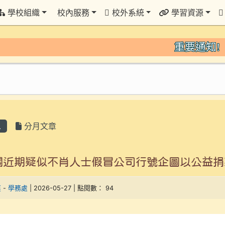
學校組織
校內服務
校外系統
學習資源
重要通知!
息
分月文章
關近期疑似不肖人士假冒公司行號企圖以公益
庭
-
學務處
| 2026-05-27 | 點閱數： 94
：