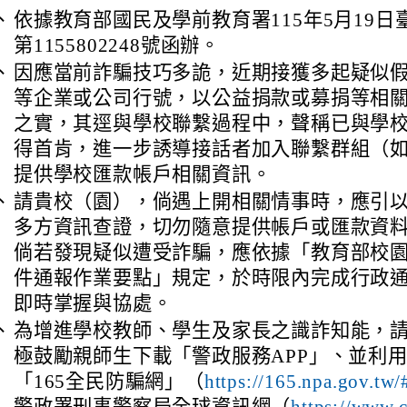
、
依據教育部國民及學前教育署115年5月19日
第1155802248號函辦。
、
因應當前詐騙技巧多詭，近期接獲多起疑似
等企業或公司行號，以公益捐款或募捐等相
之實，其逕與學校聯繫過程中，聲稱已與學
得首肯，進一步誘導接話者加入聯繫群組（如：
提供學校匯款帳戶相關資訊。
、
請貴校（園），倘遇上開相關情事時，應引
多方資訊查證，切勿隨意提供帳戶或匯款資
倘若發現疑似遭受詐騙，應依據「教育部校
件通報作業要點」規定，於時限內完成行政
即時掌握與協處。
、
為增進學校教師、學生及家長之識詐知能，
極鼓勵親師生下載「警政服務APP」、並利
「165全民防騙網」（
https://165.npa.gov.tw/
警政署刑事警察局全球資訊網（
https://www.c