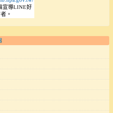
宣導LINE好
害者。
案