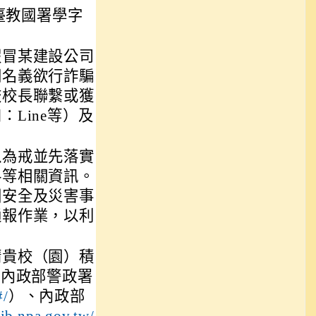
臺教國署學字
假冒某建設公司
關名義欲行詐騙
校校長聯繫或獲
Line等）及
以為戒並先落實
料等相關資訊。
園安全及災害事
通報作業，以利
請貴校（園）積
用內政部警政署
#/
）、內政部
ib.npa.gov.tw/