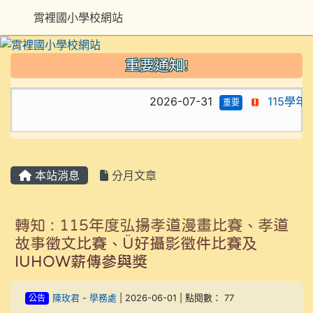
霄裡國小學校網站
重要通知!
2026-07-31
115學年
重要
本站消息
分月文章
轉知 : 115年度弘揚孝道漫畫比賽、孝道
故事徵文比賽、Ü好攝影徵件比賽及
IUHOW薪傳參與獎
公告
陳玫君
-
學務處
| 2026-06-01 | 點閱數： 77