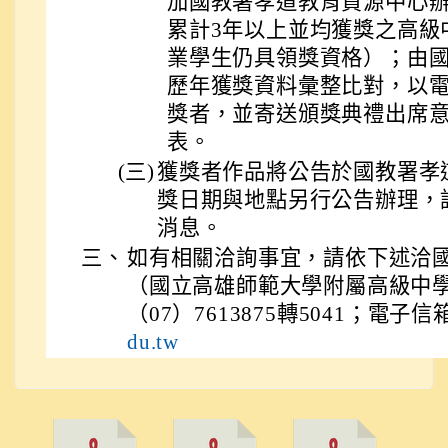
加國教署孝道教育資源中心
累計3年以上並均獲獎之高級
業學生仍具領獎資格）；由
歷年獲獎資料彙整比對，以
獎者，並寄送頒獎典禮出席
表。
(三)
獲獎者作品將公告於國教署孝
獎日期與地點另行公告辦理，
消息。
三、
如有相關洽詢事宜，請依下述洽
（國立高雄師範大學附屬高級中
（07）7613875轉5041；電子信
du.tw