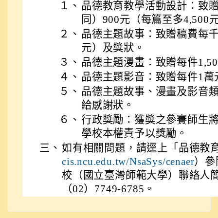
１、
品德教育教學活動設計：致
同）900元（每篇至多4,50
２、
品德主題故事：致贈稿費每千字9
元）及獎狀。
３、
品德主題漫畫：致贈每件1,5
４、
品德主題影音：致贈每件1萬
５、
品德主題故事、漫畫及影音
給感謝狀。
６、
行政獎勵：獲獎之參賽師生
學校本權責予以獎勵。
三、
如有相關問題，請逕上「品德教
cis.ncu.edu.tw/NsaSys/cenaer
）參
校（國立臺灣師範大學）聯絡人
（02）7749-6785。