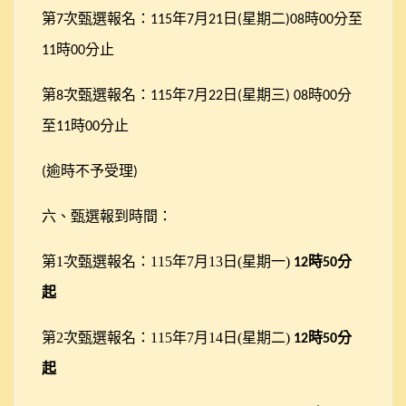
第
次甄選報名：
年
月
日
星期二
時
分至
7
115
7
21
(
)08
00
時
分止
11
00
第
次甄選報名：
年
月
日
星期三
時
分
8
115
7
22
(
) 08
00
至
時
分止
11
00
逾時不予受理
(
)
六、甄選報到時間：
第1次甄選報名：115年7月13日(星期一)
時
分
12
50
起
第2次甄選報名：115年7月14日(星期二)
時
分
12
50
起