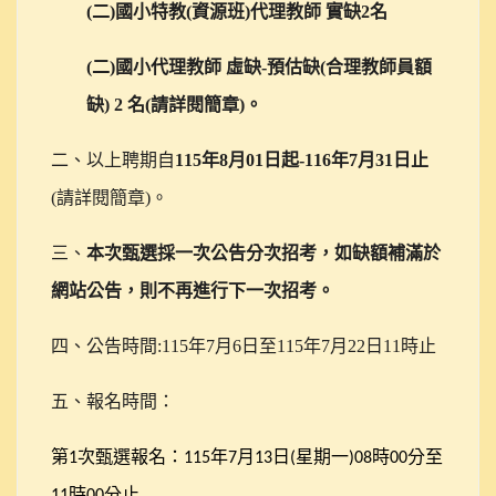
(
二)國小特教(資源班)代理教師 實缺2名
(
二)國小代理教師 虛缺-預估缺(合理教師員額
缺) 2 名(請詳閱簡章)。
二、以上聘期自
115年8月01日起-116年7月31日止
(請詳閱簡章)。
三、
本次甄選採一次公告分次招考，如缺額補滿於
網站公告，則不再進行下一次招考。
四、公告時間:115年7月6日至115年7月22日11時止
五、報名時間：
第
次甄選報名：
年
月
日
星期一
時
分至
1
115
7
13
(
)08
00
時
分止
11
00