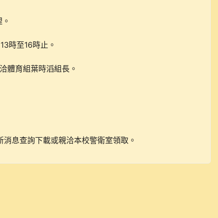
理。
13
16
時至
時止。
洽體育組葉時滔組長。
新消息查詢下載或親洽本校警衛室領取。