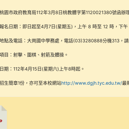
112
3
8
1120021380
桃園市政府教育局
年
月
日桃教體字第
號函辦
4
7
(
)
8
12
報名日期：即日起至
月
日
星期五
，上午
時至
時，下午
(03)3280888
313
地點及電話：大崗國中學務處，電話
分機
，請
項目：射擊、圍棋、射箭及體操。
112
4
15
(
)
8
日期：
年
月
日
星期六
上午
時起。
1
http://www.dgjh.tyc.edu.tw/
招生簡章
份，亦可至本校網站
最