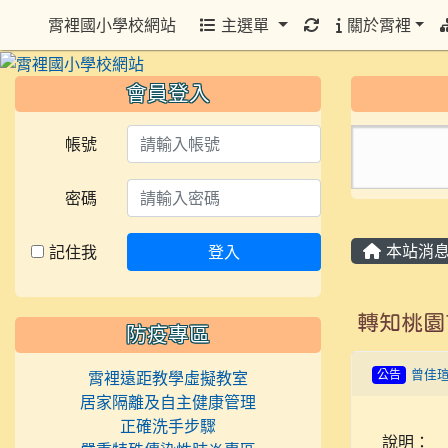
重新取得佈景設定
霄裡國小學校網站
主選單
關於霄裡
會員登入
帳號
密碼
本站消
記住我
登入
轉知桃園
防疫專區
公告
曾佳
霄裡遠距教學虛擬教室
居家隔離及自主健康管理
正確洗手步驟
說明：