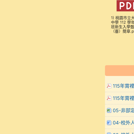
1) 桃園市立
中學 112 
班新生入學
（審）簡章.p
115年霄
115年霄
05-非部
04-校外