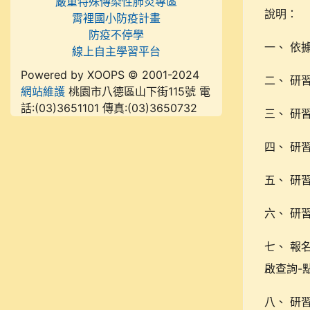
嚴重特殊傳染性肺炎專區
說明：
霄裡國小防疫計畫
防疫不停學
一、 依據
線上自主學習平台
Powered by XOOPS © 2001-2024
二、 研
網站維護
桃園市八德區山下街115號 電
話:(03)3651101 傳真:(03)3650732
三、 研
四、 研習
五、 研
六、 研
七、 報
啟查詢-點
八、 研