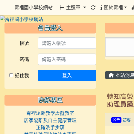
重新取得佈景設定
霄裡國小學校網站
主選單
關於霄裡
會員登入
帳號
密碼
本站消
記住我
登入
轉知高榮
防疫專區
助理員踴
霄裡遠距教學虛擬教室
居家隔離及自主健康管理
公告
訪客
正確洗手步驟