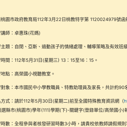
桃園市政府教育局112年3月22日桃教特字第 1120024979號
習講師：卓惠珠(花媽)
習主題：自閉、亞斯、過動孩子的情緒處理、輔導策略及有效班
時間：112年5月31日(星期三) 13：15至16：15。
習地點：高榮國小視聽教室。
習對象：本市國民中小學教職員、特教助理員及家長，共計約90名
名方式：請於112年5月30日(星期二)前至全國特殊教育資訊網（
h
選縣市(桃園市)學年(111)學期(下)-關鍵字(登錄單位/高榮國小
習時數：全程參與者核發研習時數3小時，請貴校依教師請假規