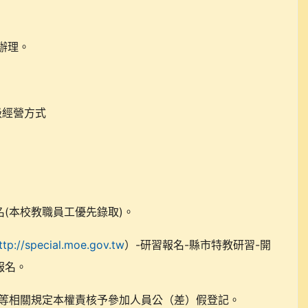
函辦理。
級經營方式
(本校教職員工優先錄取)。
ttp://special.moe.gov.tw
）-研習報名-縣市特教研習-開
)報名。
則等相關規定本權責核予參加人員公（差）假登記。