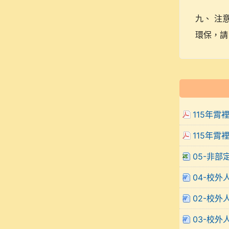
九、 注
環保，請
115年霄
115年霄
05-非部
04-校外
02-校外
03-校外