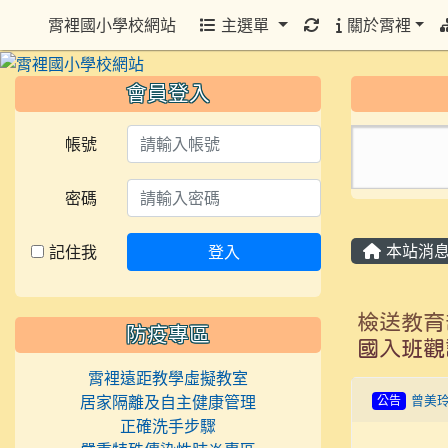
重新取得佈景設定
霄裡國小學校網站
主選單
關於霄裡
會員登入
帳號
密碼
本站消
記住我
登入
檢送教育
防疫專區
國入班觀
霄裡遠距教學虛擬教室
居家隔離及自主健康管理
公告
曾美
正確洗手步驟