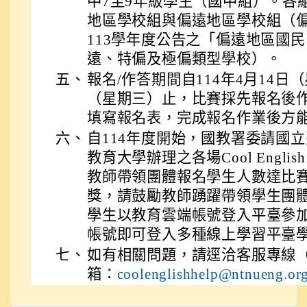
中7至9年級學生（國中組）。各
地區學校組與偏遠地區學校組（
113學年度公告之「偏遠地區國
遠、特偏及極偏類型學校）。
五、
報名/作答期間自114年4月14日（
（星期三）止，比賽採先報名後
填寫報名表，完成報名作業後方
六、
自114年度開始，國教署委請國
教育大學辦理之各場Cool Engl
教師帶領團體報名學生人數達比
獎，請鼓勵教師踴躍帶領學生團
學生以教育雲端帳號登入平臺參
帳號即可登入多種線上學習平臺
七、
如有相關問題，請逕洽客服專線（02
箱：
coolenglishhelp@ntnueng.or