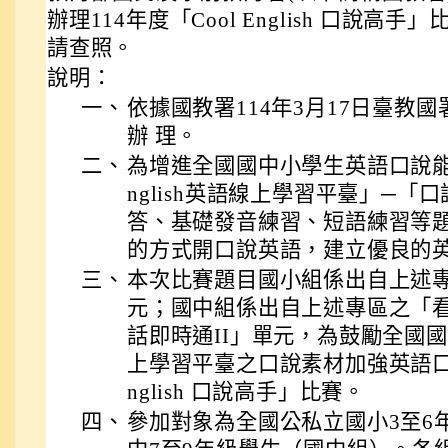
辦理114年度「Cool English 口說高
請查照。
說明：
一、
依據國教署114年3月17日臺教國署
辦 理。
二、
為增進全國國中小學生英語口說能力
nglish英語線上學習平臺」─
答、基礎發音練習、短語練習等
的方式開口說英語，建立優良的
三、
本次比賽題目國小組係出自上述
元；國中組係出自上述專區之「
話即時通II」單元，為鼓勵全國
上學習平臺之口說素材加強英語口說
nglish 口說高手」比賽。
四、
參加對象為全國公私立國小3至6