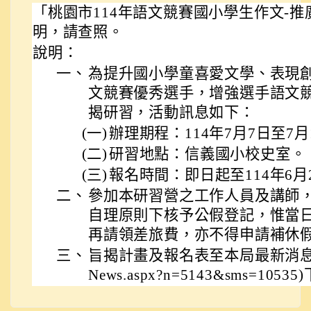
「桃園市114年語文競賽國小學生作文-
明，請查照。
說明：
一、
為提升國小學童喜愛文學、表現
文競賽優秀選手，增強選手語文
揭研習，活動訊息如下：
(一)
辦理期程：114年7月7日至7
(二)
研習地點：信義國小校史室。
(三)
報名時間：即日起至114年6月
二、
參加本研習營之工作人員及講師
自理原則下核予公假登記，惟當
再請領差旅費，亦不得申請補休
三、
旨揭計畫及報名表至本局最新消息
News.aspx?n=5143&sms=1053