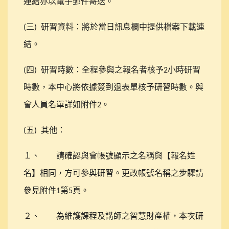
連結亦以電子郵件寄送。
三
研習資料：將於當日訊息欄中提供檔案下載連
(
)
結。
四
研習時數：全程參與之報名者核予
小時研習
(
)
2
時數，本中心將依據簽到退表單核予研習時數。與
會人員名單詳如附件
。
2
五
其他：
(
)
１、
請確認與會帳號顯示之名稱與【報名姓
名】相同，方可參與研習。更改帳號名稱之步驟請
參見附件
第
頁。
1
5
２、
為維護課程及講師之智慧財產權，本次研