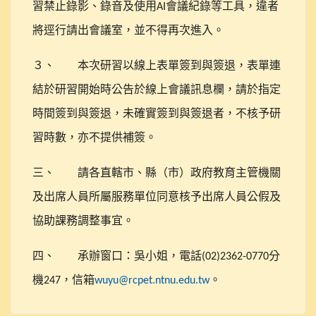
習禁止錄影、錄音及使用
會議紀錄等工具，違者
AI
將逕行請出會議室，並不得再次進入。
３、
本次研習以線上表單簽到與簽退，表單連
結於研習開始時公告於線上會議訊息欄，請於指定
時間簽到與簽退，未確實簽到與簽退者，不核予研
習時數，亦不提供補簽。
三、
請各直轄市、縣（市）政府教育主管機關
及出席人員所屬服務單位同意核予出席人員公假及
協助課務調整事宜。
四、
承辦窗口：吳小姐，電話
分
(02)2362-0770
機
，信箱
。
247
wuyu@rcpet.ntnu.edu.tw