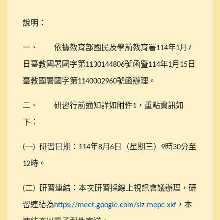
說明：
一、
依據教育部國民及學前教育署
年
月
114
1
7
日臺教國署國字第
號函暨
年
月
日
1130144806
114
1
15
臺教國署國字第
號函辦理。
1140002960
二、
研習行前通知詳如附件
，重點資訊如
1
下：
一
研習日期：
年
月
日（星期三）
時
分至
(
)
114
8
6
9
30
時。
12
二
研習連結：本次研習採線上視訊會議辦理，研
(
)
習連結為
，本
https://meet.google.com/siz-mepc-xkf