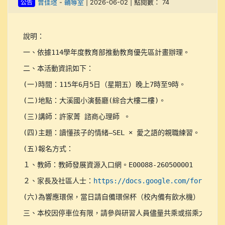
公告
曾佳瑄
-
輔導室
| 2026-06-02 | 點閱數： 74
說明：	

一、依據114學年度教育部推動教育優先區計畫辦理。

二、本活動資訊如下：

(一)時間：115年6月5日（星期五）晚上7時至9時。

(二)地點：大溪國小演藝廳(綜合大樓二樓)。

(三)講師：許家菁 諮商心理師 。

(四)主題：讀懂孩子的情緒—SEL × 愛之語的親職練習。

(五)報名方式：

１、教師：教師發展資源入口網。E00088-260500001

２、家長及社區人士：
https://docs.google.com/forms/d/
(六)為響應環保，當日請自備環保杯（校內備有飲水機）。

三、本校因停車位有限，請參與研習人員儘量共乘或搭乘大眾運輸