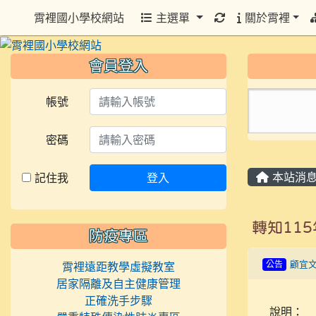
重新取得佈景設定
霄裡國小學校網站
主選單
關於霄裡
會員登入
帳號
密碼
本站消
記住我
登入
轉知11
防疫專區
公告
顧宜
霄裡遠距教學虛擬教室
居家隔離及自主健康管理
正確洗手步驟
說明：