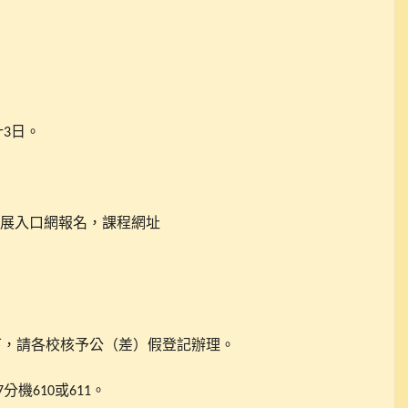
計
日。
3
展入口網報名，課程網址
下，請各校核予公（差）假登記辦理。
分機
或
。
7
610
611