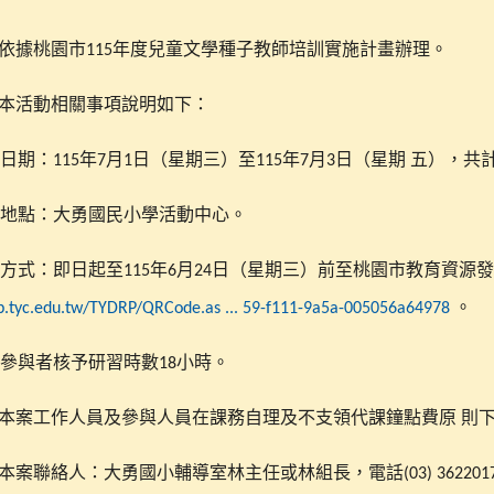
依據桃園市
年度兒童文學種子教師培訓實施計畫辦理。
115
本活動相關事項說明如下：
日期：
年
月
日（星期三）至
年
月
日（星期
五），共
115
7
1
115
7
3
地點：大勇國民小學活動中心。
方式：即日起至
年
月
日（星期三）前至桃園市教育資源發
115
6
24
。
rp.tyc.edu.tw/TYDRP/QRCode.as ... 59-f111-9a5a-005056a64978
參與者核予研習時數
小時。
18
本案工作人員及參與人員在課務自理及不支領代課鐘點費原
則
本案聯絡人：大勇國小輔導室林主任或林組長，電話
(03) 362201