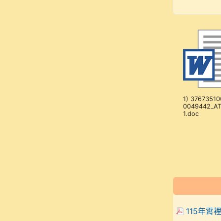
1) 37673510
0049442_A
1.doc
115年霄