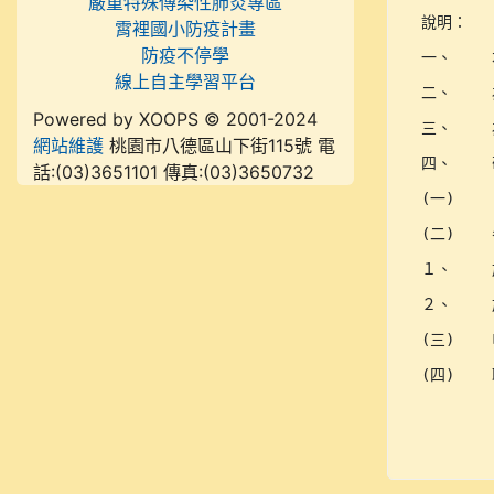
嚴重特殊傳染性肺炎專區
說明：	

霄裡國小防疫計畫
防疫不停學
一、	本會長期服務燒傷及顏面損傷者，協助其生理、心理及社會功能重建，自2010年起提倡「臉部平權」，期能增進社會大眾對顏損者處境認識，以及對外貌不同者之尊重與同理，共同營造平等、友善與共融之社會環境。

線上自主學習平台
二、	為推廣臉部平權，本會推出《美感偵探—解構外貌評價的真相》國小教案，透過課程引導學生理解外貌多樣性，反思審美標準對自我與他人的影響，建立自我接納、多元審美與尊重差異的能力。教師可依班級需求，彈性運用於生命教育、綜合活動、健康與體育、藝術與人文，或校園友善教育相關課程中。

Powered by XOOPS © 2001-2024
三、	為協助教師理解教案理念與實務運用，本會預計於115年8月辦理8場次實體與2場次線上教師研習。研習內容將結合臉部平權、多元審美、外貌互動議題及教學實務交流，期盼透過教師培力，協助教育現場提升對學生外貌議題之理解與回應能力，相關資訊詳見附件簡章。

網站維護
桃園市八德區山下街115號 電
四、	敬邀貴校教師透過下列方式參與本計畫，共同推動臉部平權教育：

話:(03)3651101 傳真:(03)3650732
(二)	參與「陽光自辦研習」，完成課程可登錄研習時數，報名管道如下：

２、	於全國教師在職進修資訊網輸入課程代碼（詳附件），或以「美感偵探」搜尋。

(三)	申請「入校研習」：本會提供「入校研習」服務，可於115學年度至貴校辦理臉部平權教師研習，歡迎有意願之學校來信或來電洽詢。
