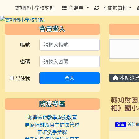
重新取得佈景設定
霄裡國小學校網站
主選單
關於霄裡
會員登入
帳號
密碼
本站消
記住我
登入
轉知財團
防疫專區
相》國小
霄裡遠距教學虛擬教室
居家隔離及自主健康管理
公告
曾佳
正確洗手步驟