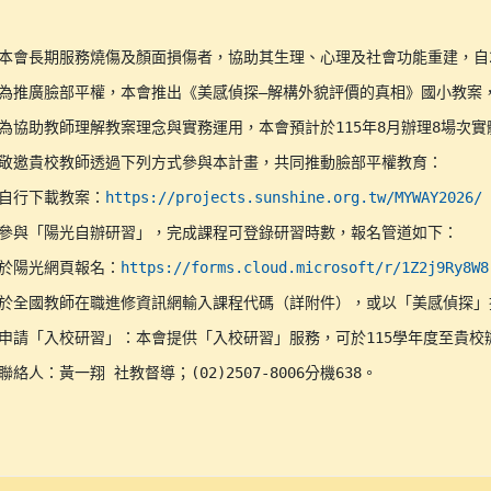
(一)	自行下載教案：
https://projects.sunshine.org.tw/MYWAY2026/
１、	於陽光網頁報名：
https://forms.cloud.microsoft/r/1Z2j9Ry8W8