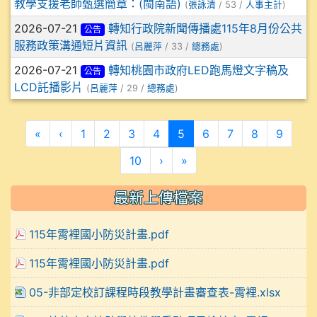
教學支援老師甄選簡章：(閩南語)
(
張詠清
/ 53 /
人事主計
)
2026-07-21
轉知行政院新聞傳播處115年8月份公共
公告
服務政策溝通短片資訊
(
呂麗萍
/ 33 /
總務處
)
2026-07-21
轉知桃園市政府LED跑馬燈文字稿及
公告
LCD託播影片
(
呂麗萍
/ 29 /
總務處
)
第一頁
上一頁
(目前頁次)
«
‹
1
2
3
4
5
6
7
8
9
下一頁
最後頁
10
›
»
最新上傳檔案
115年霄裡國小防災計畫.pdf
115年霄裡國小防災計畫.pdf
05-非部定校訂課程時段教學計畫審查表-霄裡.xlsx