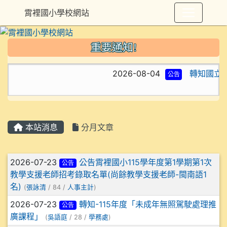
霄裡國小學校網站
重要通知!
2026-08-04
轉知國立高
公告
本站消息
分月文章
文章列表
2026-07-23
公告霄裡國小115學年度第1學期第1次
公告
教學支援老師招考錄取名單(尚餘教學支援老師-閩南語1
名)
(
張詠清
/ 84 /
人事主計
)
2026-07-23
轉知-115年度「未成年無照駕駛處理推
公告
廣課程」
(
吳語庭
/ 28 /
學務處
)