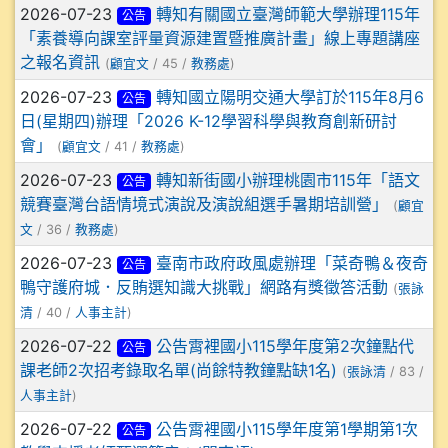
2026-07-23
轉知有關國立臺灣師範大學辦理115年
公告
「素養導向課室評量資源建置暨推廣計畫」線上專題講座
之報名資訊
(
顧宜文
/ 45 /
教務處
)
2026-07-23
轉知國立陽明交通大學訂於115年8月6
公告
日(星期四)辦理「2026 K-12學習科學與教育創新研討
會」
(
顧宜文
/ 41 /
教務處
)
2026-07-23
轉知新街國小辦理桃園市115年「語文
公告
競賽臺灣台語情境式演說及演說組選手暑期培訓營」
(
顧宜
文
/ 36 /
教務處
)
2026-07-23
臺南市政府政風處辦理「菜奇鴨＆夜奇
公告
鴨守護府城．反賄選知識大挑戰」網路有獎徵答活動
(
張詠
清
/ 40 /
人事主計
)
2026-07-22
公告霄裡國小115學年度第2次鐘點代
公告
課老師2次招考錄取名單(尚餘特教鐘點缺1名)
(
張詠清
/ 83 /
人事主計
)
2026-07-22
公告霄裡國小115學年度第1學期第1次
公告