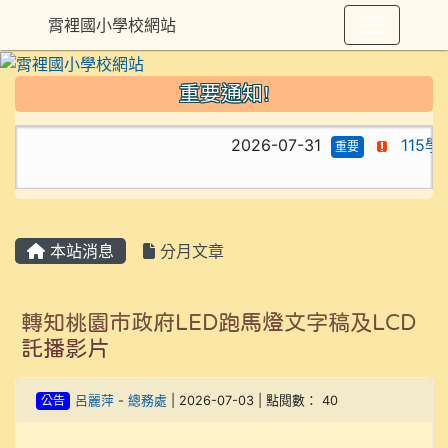
霄裡國小學校網站
重要通知!
2026-07-31
115
重要
本站消息
分月文章
轉知桃園市政府LED跑馬燈文字稿及LCD
託播影片
公告
呂麗萍
-
總務處
| 2026-07-03 | 點閱數： 40