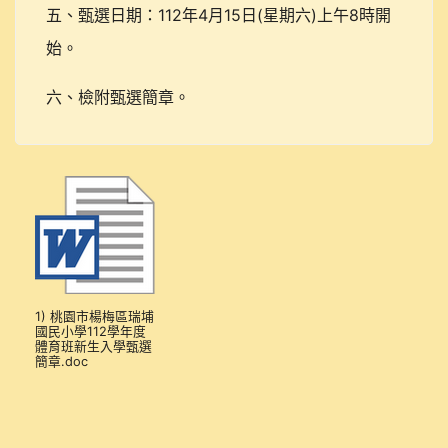
112
4
15
(
)
8
五、甄選日期：
年
月
日
星期六
上午
時開
始。
六、檢附甄選簡章。
1) 桃園市楊梅區瑞埔
國民小學112學年度
體育班新生入學甄選
簡章.doc