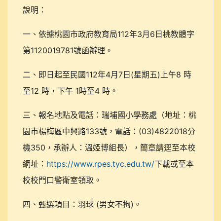
說明：
112
3
6
一、依據桃園市政府教育局
年
月
日桃教體字
1120019781
第
號函辦理。
112
4
7
(
)
8
二、即日起至民國
年
月
日
星期五
上午
時
12
1
4
至
時，下午
時至
時。
三、報名地點及電話：瑞埔國小學務處（地址：桃
133
(03)4822018
園市楊梅區中興路
號，電話：
分
350
機
，承辦人：溫婭博組長），簡章請逕至本校
https://www.rpes.tyc.edu.tw/
網址：
下載或至本
校校門口警衛室領取。
(
)
四、甄選項目：羽球
男女不拘
。