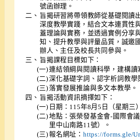
號函辦理。
二、
旨揭研習將帶領教師從基礎閱讀
深度教學實踐，結合文本連貫性
蓋理論與實務，並透過實例分享
知、提升教學與評量品質，誠邀
辦人、主任及校長共同參與。
三、
旨揭課程目標如下：
(一)
連結領綱與閱讀科學，建構讀
(二)
深化基礎字詞、認字析詞教學
(三)
落實發展推論與多文本教學。
四、
旨揭活動資訊摘擇如下：
(一)
日期：115年8月5日（星期三
(二)
地點：張榮發基金會-國際會
里中山南路11號）。
(三)
報名網址：
https://forms.gl