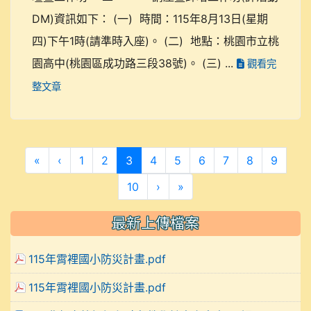
DM)資訊如下： (一) 時間：115年8月13日(星期
四)下午1時(請準時入座)。 (二) 地點：桃園市立桃
園高中(桃園區成功路三段38號)。 (三) ...
觀看完
整文章
第一頁
上一頁
(目前頁次)
«
‹
1
2
3
4
5
6
7
8
9
下一頁
最後頁
10
›
»
最新上傳檔案
115年霄裡國小防災計畫.pdf
115年霄裡國小防災計畫.pdf